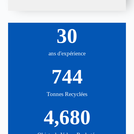
30
ans d'expérience
744
Tonnes Recyclées
4,680