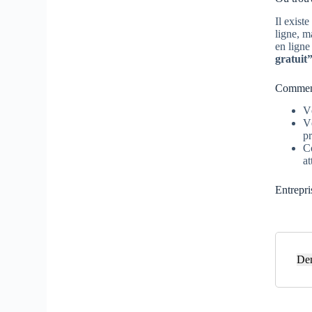
Il exist
ligne, m
en ligne
gratuit
Comment 
Vé
Vé
pr
Co
at
Entrepri
Dem