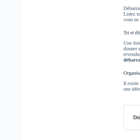
Débarras
Listez t
vous ne 
Tri et é
Une fois
donner e
revendus
débarra
Organisa
Il exist
une idée
Dem