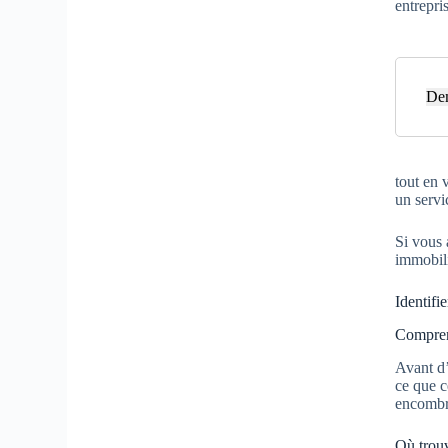
entrepri
Dem
tout en 
un servi
Si vous 
immobili
Identifi
Comprend
Avant d’
ce que c
encombra
Où trouv