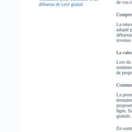
de vos 
débarras de cave gratuit
Compren
La raiso
adopté p
débarras
revenus 
La valeu
Lors du 
sentimen
de propo
Comment 
La premi
domaine.
proposer
ligne. S
gratuits.
En somme