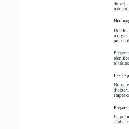
du volum
manière 
Nettoya
Une fois
réorgani
pour opt
Préparer
planific
n’hésite
Les étap
Nous avo
d’obteni
étapes c
Préparat
La premi
souhaite