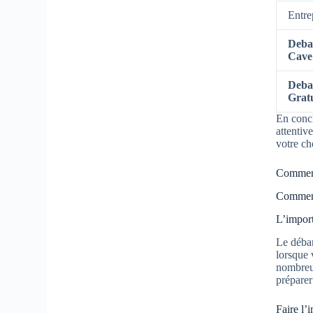
Entre
Deba
Cave
Deba
Gratu
En concl
attentiv
votre ch
Comment 
Comment 
L’import
Le débar
lorsque 
nombreux
préparer
Faire l’